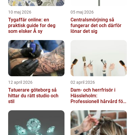
10 maj 2026
05 maj 2026
Tygaffär online: en
Centralsmörjning så
praktisk guide for deg
fungerar det och därför
som elsker Å sy
lönar det sig
12 april 2026
02 april 2026
Tatuerare göteborg så
Dam- och herrfrisör i
hittar du rätt studio och
Hässleholm:
stil
Professionell hårvård för
vardag och fest