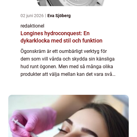
02 juni 2026
Eva Sjöberg
redaktionel
Longines hydroconquest: En
dykarklocka med stil och funktion
Ögonskräm är ett oumbärligt verktyg för
dem som vill vårda och skydda sin känsliga
hud runt ögonen. Men med så många olika
produkter att välja mellan kan det vara svårt
att hitta rätt. I denna artikel kommer vi att ge
en grundig översikt över test av...