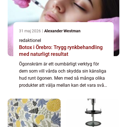
31 maj 2026
Alexander Westman
redaktionel
Botox i Örebro: Trygg rynkbehandling
med naturligt resultat
Ögonskräm är ett oumbärligt verktyg för
dem som vill vårda och skydda sin känsliga
hud runt ögonen. Men med så många olika
produkter att välja mellan kan det vara svårt
att hitta rätt. I denna artikel kommer vi att ge
en grundig översikt över test av...