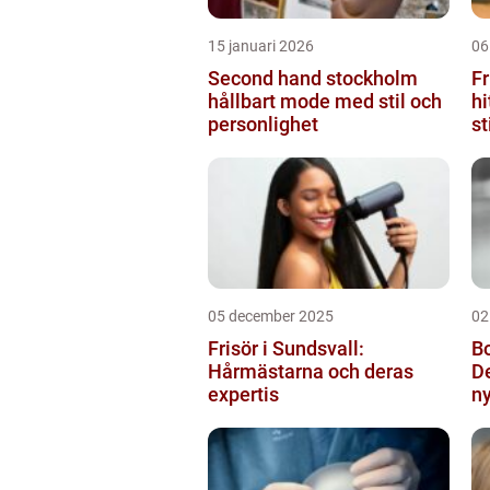
15 januari 2026
06
Second hand stockholm
Fr
hållbart mode med stil och
hi
personlighet
st
05 december 2025
02
Frisör i Sundsvall:
Bo
Hårmästarna och deras
De
expertis
ny