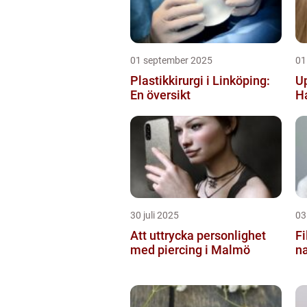
01 september 2025
01
Plastikkirurgi i Linköping:
Up
En översikt
H
30 juli 2025
03
Att uttrycka personlighet
Fi
med piercing i Malmö
na