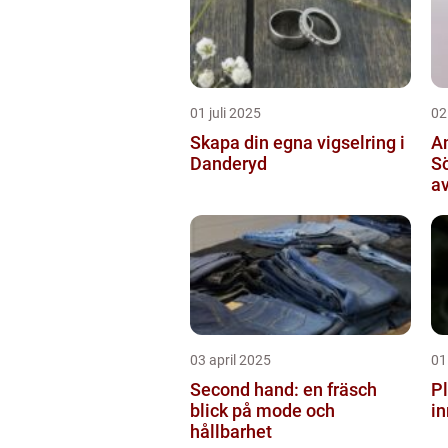
01 juli 2025
02
Skapa din egna vigselring i
A
Danderyd
S
av
03 april 2025
01
Second hand: en fräsch
Pl
blick på mode och
in
hållbarhet