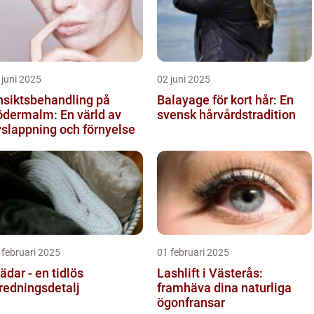
 juni 2025
02 juni 2025
nsiktsbehandling på
Balayage för kort hår: En
ödermalm: En värld av
svensk hårvårdstradition
slappning och förnyelse
 februari 2025
01 februari 2025
ädar - en tidlös
Lashlift i Västerås:
redningsdetalj
framhäva dina naturliga
ögonfransar