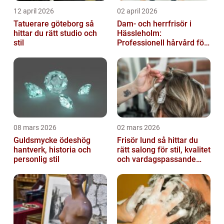
12 april 2026
02 april 2026
Tatuerare göteborg så
Dam- och herrfrisör i
hittar du rätt studio och
Hässleholm:
stil
Professionell hårvård för
vardag och fest
08 mars 2026
02 mars 2026
Guldsmycke ödeshög
Frisör lund så hittar du
hantverk, historia och
rätt salong för stil, kvalitet
personlig stil
och vardagspassande
hårvård