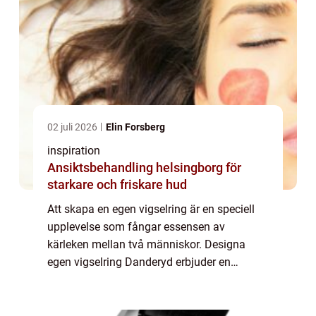
02 juli 2026
Elin Forsberg
inspiration
Ansiktsbehandling helsingborg för
starkare och friskare hud
Att skapa en egen vigselring är en speciell
upplevelse som fångar essensen av
kärleken mellan två människor. Designa
egen vigselring Danderyd erbjuder en
möjlighet för par att ge sina ringar en unik
touch. I Dande...