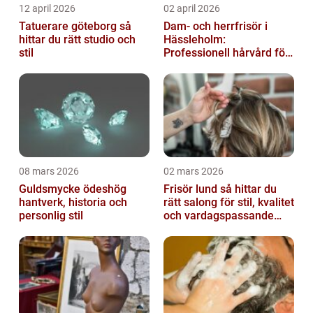
12 april 2026
02 april 2026
Tatuerare göteborg så
Dam- och herrfrisör i
hittar du rätt studio och
Hässleholm:
stil
Professionell hårvård för
vardag och fest
08 mars 2026
02 mars 2026
Guldsmycke ödeshög
Frisör lund så hittar du
hantverk, historia och
rätt salong för stil, kvalitet
personlig stil
och vardagspassande
hårvård