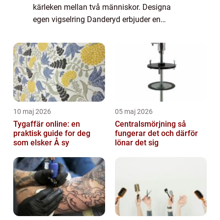
kärleken mellan två människor. Designa
egen vigselring Danderyd erbjuder en
möjlighet för par att ge sina ringar en unik
touch. I Dande...
10 maj 2026
05 maj 2026
Tygaffär online: en
Centralsmörjning så
praktisk guide for deg
fungerar det och därför
som elsker Å sy
lönar det sig