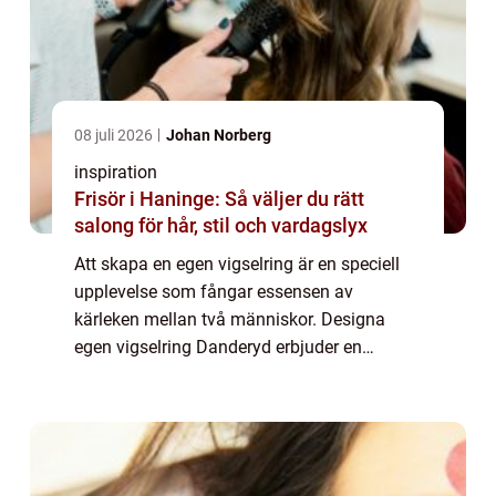
08 juli 2026
Johan Norberg
inspiration
Frisör i Haninge: Så väljer du rätt
salong för hår, stil och vardagslyx
Att skapa en egen vigselring är en speciell
upplevelse som fångar essensen av
kärleken mellan två människor. Designa
egen vigselring Danderyd erbjuder en
möjlighet för par att ge sina ringar en unik
touch. I Dande...