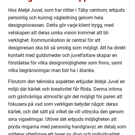
Hos Ateljé Juvel, som har rötter i Täby centrum, erbjuds
personlig och kunnig vägledning genom hela
designprocessen. Detta gör varje klient trygg, med
vetskapen att deras unika vision kommer att bli
verklighet. Kommunikation är central för att
designresan ska bli så smidig som möjligt. Att ha direkt
kontakt med guldsmeder och juvelfattare skapar en
förståelse för vilka designmöjligheter som finns, samt
vilka begränsningar man bör ha i åtanke.
Förutom den tekniska aspekten erbjuder Ateljé Juvel en
miljö där kärlek och kreativitet får flöda. Denna intima
och gästvänliga atmosfär gör det möjligt för paren att
fokusera på vad som verkligen betyder något: deras
kärlek, och det sätt på vilket de vill uttrycka den genom
sina vigselringar. Utöver det erbjuds möjligheten att
pryda ringarna med personlig handgravyr, en detalj som
adderar ytterligare ett lager av djup och individualitet.