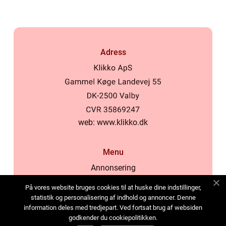
Adress
web:
www.klikko.dk
Menu
Annonsering
Om oss
På vores website bruges cookies til at huske dine indstillinger,
Cookies
statistik og personalisering af indhold og annoncer. Denne
information deles med tredjepart. Ved fortsat brug af websiden
Kontakta oss
godkender du cookiepolitikken.
Sitemap