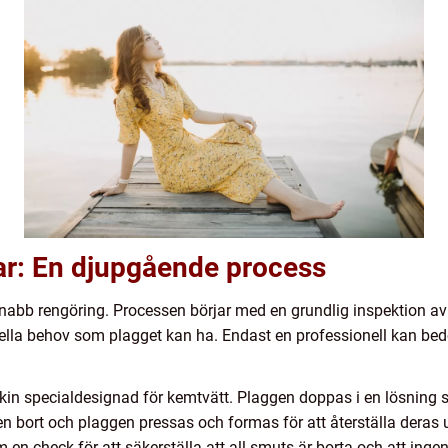
ar: En djupgående process
nabb rengöring. Processen börjar med en grundlig inspektion av
ciella behov som plagget kan ha. Endast en professionell kan b
skin specialdesignad för kemtvätt. Plaggen doppas i en lösning 
en bort och plaggen pressas och formas för att återställa deras
 en check för att säkerställa att all smuts är borta och att ing