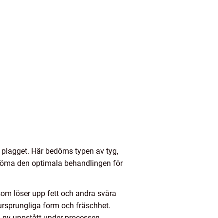
 plagget. Här bedöms typen av tyg,
edöma den optimala behandlingen för
som löser upp fett och andra svåra
 ursprungliga form och fräschhet.
en ny uppstått under processen.