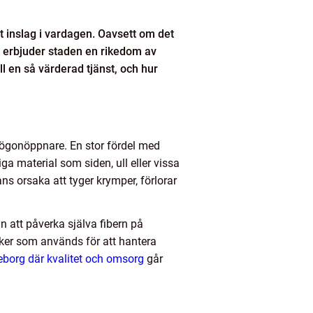
gt inslag i vardagen. Oavsett om det
k, erbjuder staden en rikedom av
l en så värderad tjänst, och hur
n ögonöppnare. En stor fördel med
a material som siden, ull eller vissa
ns orsaka att tyger krymper, förlorar
n att påverka själva fibern på
ker som används för att hantera
eborg där kvalitet och omsorg
går