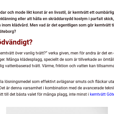
ödar och mode likt konst är en livsstil, är kemtvätt ett oumbärli
klänning eller att hålla en skräddarsydd kostym i parfait skic
is inom klädvård. Men vad är det egentligen som gör kemtvätt til
Göteborg?
ödvändigt?
emtvätt över vanlig tvätt?” verka given, men för andra är det e
. Många klädesplagg, speciellt de som är tillverkade av ömtålig
nlig vattenbaserad tvätt. Värme, friktion och vatten kan tillsamma
lla lösningsmedel som effektivt avlägsnar smuts och fläckar uta
Det är denna varsamhet i kombination med de avancerade tekni
t till det bästa valet för många plagg, inte minst i
kemtvätt Göt