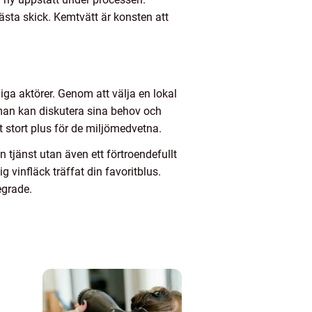
bästa skick. Kemtvätt är konsten att
iga aktörer. Genom att välja en lokal
r man kan diskutera sina behov och
t stort plus för de miljömedvetna.
 tjänst utan även ett förtroendefullt
 vinfläck träffat din favoritblus.
egrade.