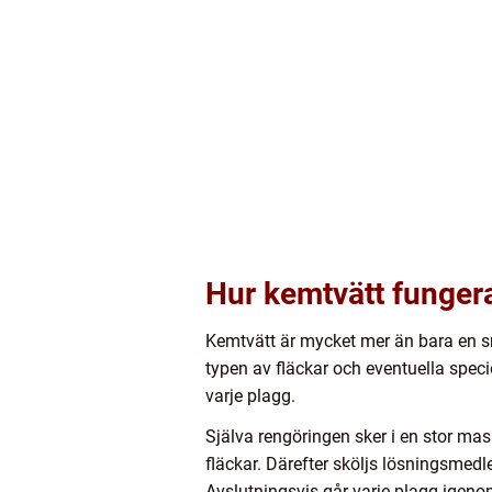
Hur kemtvätt funger
Kemtvätt är mycket mer än bara en s
typen av fläckar och eventuella spe
varje plagg.
Själva rengöringen sker i en stor ma
fläckar. Därefter sköljs lösningsmedl
Avslutningsvis går varje plagg igenom