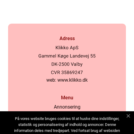
Adress
web:
www.klikko.dk
Menu
Annonsering
Om oss
På vores website bruges cookies til at huske dine indstillinger,
Cookies
statistik og personalisering af indhold og annoncer. Denne
information deles med tredjepart. Ved fortsat brug af websiden
Kontakta oss