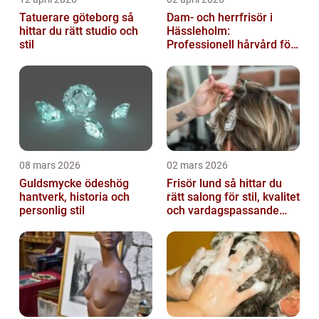
Tatuerare göteborg så
Dam- och herrfrisör i
hittar du rätt studio och
Hässleholm:
stil
Professionell hårvård för
vardag och fest
08 mars 2026
02 mars 2026
Guldsmycke ödeshög
Frisör lund så hittar du
hantverk, historia och
rätt salong för stil, kvalitet
personlig stil
och vardagspassande
hårvård