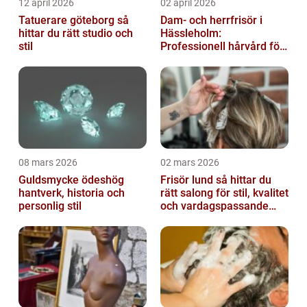
12 april 2026
02 april 2026
Tatuerare göteborg så
Dam- och herrfrisör i
hittar du rätt studio och
Hässleholm:
stil
Professionell hårvård för
vardag och fest
08 mars 2026
02 mars 2026
Guldsmycke ödeshög
Frisör lund så hittar du
hantverk, historia och
rätt salong för stil, kvalitet
personlig stil
och vardagspassande
hårvård