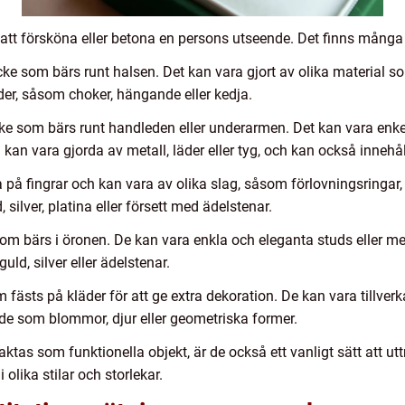
att försköna eller betona en persons utseende. Det finns många 
e som bärs runt halsen. Det kan vara gjort av olika material som 
gder, såsom choker, hängande eller kedja.
e som bärs runt handleden eller underarmen. Det kan vara enkelt
n vara gjorda av metall, läder eller tyg, och kan också innehåll
na på fingrar och kan vara av olika slag, såsom förlovningsringar, 
, silver, platina eller försett med ädelstenar.
m bärs i öronen. De kan vara enkla och eleganta studs eller 
ld, silver eller ädelstenar.
fästs på kläder för att ge extra dekoration. De kan vara tillver
ade som blommor, djur eller geometriska former.
aktas som funktionella objekt, är de också ett vanligt sätt att ut
 olika stilar och storlekar.