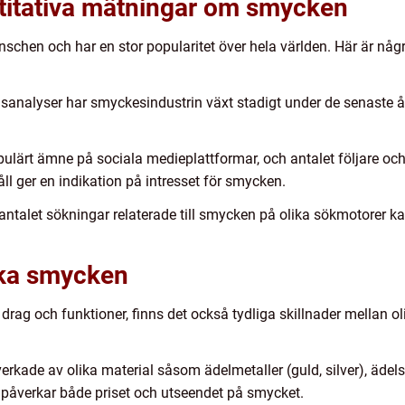
ntitativa mätningar om smycken
schen och har en stor popularitet över hela världen. Här är någ
adsanalyser har smyckesindustrin växt stadigt under de senaste å
ulärt ämne på sociala medieplattformar, och antalet följare och
l ger en indikation på intresset för smycken.
 antalet sökningar relaterade till smycken på olika sökmotorer k
ika smycken
g och funktioner, finns det också tydliga skillnader mellan ol
erkade av olika material såsom ädelmetaller (guld, silver), ädelst
et påverkar både priset och utseendet på smycket.