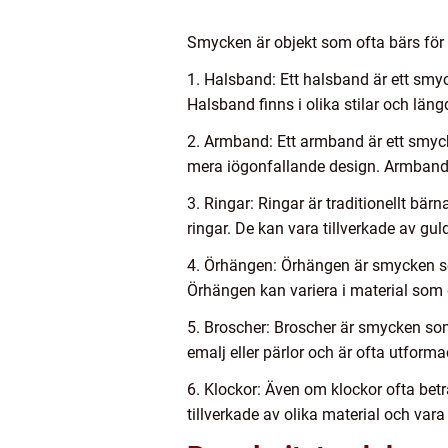
Smycken är objekt som ofta bärs för 
1. Halsband: Ett halsband är ett smyck
Halsband finns i olika stilar och län
2. Armband: Ett armband är ett smyck
mera iögonfallande design. Armband ka
3. Ringar: Ringar är traditionellt bär
ringar. De kan vara tillverkade av guld
4. Örhängen: Örhängen är smycken so
Örhängen kan variera i material som gu
5. Broscher: Broscher är smycken som 
emalj eller pärlor och är ofta utform
6. Klockor: Även om klockor ofta betr
tillverkade av olika material och vara i