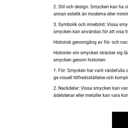
2. Stil och design: Smycken kan ha o
annan estetik än moderna eller mini
3. Symbolik och innebörd: Vissa smyck
smycken kan användas för att visa tillh
Historisk genomgång av för- och na
Historien om smycken sträcker sig lån
smycken genom historien:
1. För: Smycken har varit värdefulla 
ge visuell tillfredsställelse och kompl
2. Nackdelar: Vissa smycken kan vara 
ädelstenar eller metaller kan vara kont