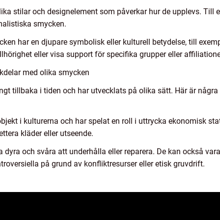
lika stilar och designelement som påverkar hur de upplevs. Til
malistiska smycken.
en har en djupare symbolisk eller kulturell betydelse, till exemp
örighet eller visa support för specifika grupper eller affiliatione
ckdelar med olika smycken
gt tillbaka i tiden och har utvecklats på olika sätt. Här är några
objekt i kulturerna och har spelat en roll i uttrycka ekonomisk st
ettera kläder eller utseende.
dyra och svåra att underhålla eller reparera. De kan också vara f
roversiella på grund av konfliktresurser eller etisk gruvdrift.