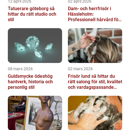
12 april 2026
02 april 2026
Tatuerare göteborg så
Dam- och herrfrisör i
hittar du rätt studio och
Hässleholm:
stil
Professionell hårvård för
vardag och fest
08 mars 2026
02 mars 2026
Guldsmycke ödeshög
Frisör lund så hittar du
hantverk, historia och
rätt salong för stil, kvalitet
personlig stil
och vardagspassande
hårvård