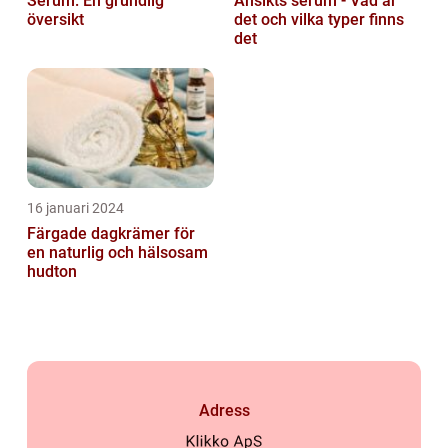
Serum: En grundlig
Ansikts serum - Vad är
översikt
det och vilka typer finns
det
16 januari 2024
Färgade dagkrämer för
en naturlig och hälsosam
hudton
Adress