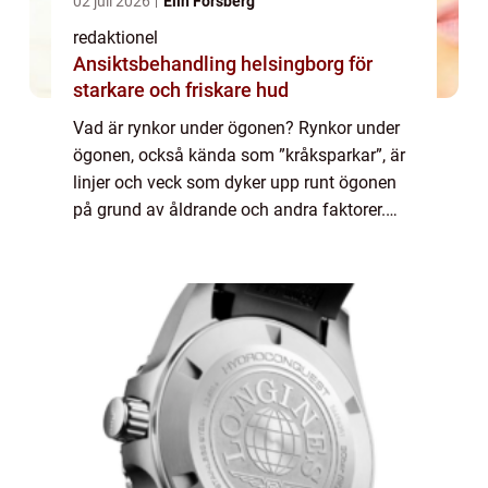
02 juli 2026
Elin Forsberg
redaktionel
Ansiktsbehandling helsingborg för
starkare och friskare hud
Vad är rynkor under ögonen? Rynkor under
ögonen, också kända som ”kråksparkar”, är
linjer och veck som dyker upp runt ögonen
på grund av åldrande och andra faktorer.
Dessa rynkor kan vara ett frustrerande
problem för många människor, och ...