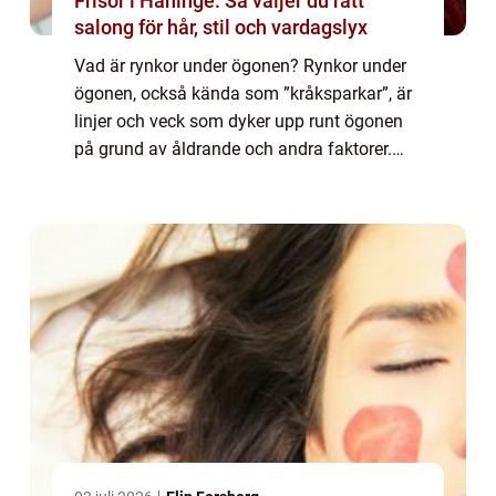
Frisör i Haninge: Så väljer du rätt
salong för hår, stil och vardagslyx
Vad är rynkor under ögonen? Rynkor under
ögonen, också kända som ”kråksparkar”, är
linjer och veck som dyker upp runt ögonen
på grund av åldrande och andra faktorer.
Dessa rynkor kan vara ett frustrerande
problem för många människor, och ...