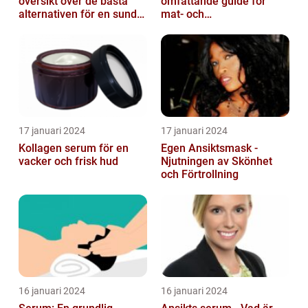
översikt över de bästa
omfattande guide för
alternativen för en sund
mat- och
och frisk hud
dryckesentusiaster
17 januari 2024
17 januari 2024
Kollagen serum för en
Egen Ansiktsmask -
vacker och frisk hud
Njutningen av Skönhet
och Förtrollning
16 januari 2024
16 januari 2024