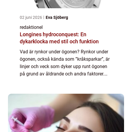
02 juni 2026
Eva Sjöberg
redaktionel
Longines hydroconquest: En
dykarklocka med stil och funktion
Vad är rynkor under ögonen? Rynkor under
ögonen, också kända som ”kråksparkar”, är
linjer och veck som dyker upp runt ögonen
på grund av åldrande och andra faktorer.
Dessa rynkor kan vara ett frustrerande
problem för många människor, och ...