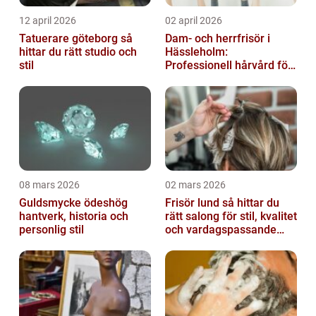
12 april 2026
02 april 2026
Tatuerare göteborg så
Dam- och herrfrisör i
hittar du rätt studio och
Hässleholm:
stil
Professionell hårvård för
vardag och fest
08 mars 2026
02 mars 2026
Guldsmycke ödeshög
Frisör lund så hittar du
hantverk, historia och
rätt salong för stil, kvalitet
personlig stil
och vardagspassande
hårvård