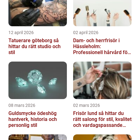
12 april 2026
02 april 2026
Tatuerare göteborg så
Dam- och herrfrisör i
hittar du rätt studio och
Hässleholm:
stil
Professionell hårvård för
vardag och fest
08 mars 2026
02 mars 2026
Guldsmycke ödeshög
Frisör lund så hittar du
hantverk, historia och
rätt salong för stil, kvalitet
personlig stil
och vardagspassande
hårvård