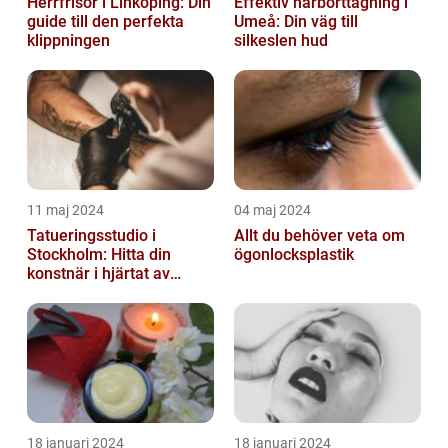
Herrfrisör i Linköping: Din
Effektiv hårborttagning i
guide till den perfekta
Umeå: Din väg till
klippningen
silkeslen hud
11 maj 2024
04 maj 2024
Tatueringsstudio i
Allt du behöver veta om
Stockholm: Hitta din
ögonlocksplastik
konstnär i hjärtat av
staden
18 januari 2024
18 januari 2024