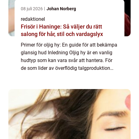
08 juli 2026
Johan Norberg
redaktionel
Frisör i Haninge: Så väljer du rätt
salong för hår, stil och vardagslyx
Primer för oljig hy: En guide för att bekämpa
glansig hud Inledning Oljig hy är en vanlig
hudtyp som kan vara svår att hantera. För
de som lider av överflödig talgproduktion
kan en effektiv hudvårdsrutin vara
avgörande för att uppnå en matt och jämn
...