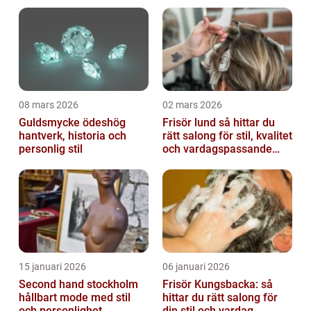
vardag och fest
08 mars 2026
02 mars 2026
Guldsmycke ödeshög
Frisör lund så hittar du
hantverk, historia och
rätt salong för stil, kvalitet
personlig stil
och vardagspassande
hårvård
15 januari 2026
06 januari 2026
Second hand stockholm
Frisör Kungsbacka: så
hållbart mode med stil
hittar du rätt salong för
och personlighet
din stil och vardag