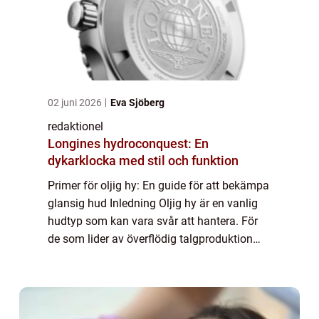
02 juni 2026
Eva Sjöberg
redaktionel
Longines hydroconquest: En
dykarklocka med stil och funktion
Primer för oljig hy: En guide för att bekämpa
glansig hud Inledning Oljig hy är en vanlig
hudtyp som kan vara svår att hantera. För
de som lider av överflödig talgproduktion
kan en effektiv hudvårdsrutin vara
avgörande för att uppnå en matt och jämn
...