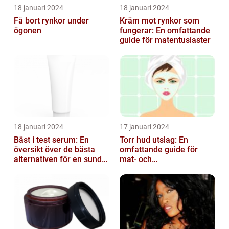
18 januari 2024
18 januari 2024
Få bort rynkor under
Kräm mot rynkor som
ögonen
fungerar: En omfattande
guide för matentusiaster
18 januari 2024
17 januari 2024
Bäst i test serum: En
Torr hud utslag: En
översikt över de bästa
omfattande guide för
alternativen för en sund
mat- och
och frisk hud
dryckesentusiaster