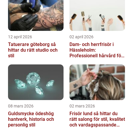
12 april 2026
02 april 2026
Tatuerare göteborg så
Dam- och herrfrisör i
hittar du rätt studio och
Hässleholm:
stil
Professionell hårvård för
vardag och fest
08 mars 2026
02 mars 2026
Guldsmycke ödeshög
Frisör lund så hittar du
hantverk, historia och
rätt salong för stil, kvalitet
personlig stil
och vardagspassande
hårvård