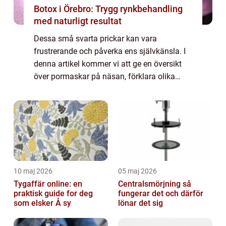
Botox i Örebro: Trygg rynkbehandling
med naturligt resultat
Dessa små svarta prickar kan vara
frustrerande och påverka ens självkänsla. I
denna artikel kommer vi att ge en översikt
över pormaskar på näsan, förklara olika
typer av pormaskar, diskutera kvantitativa
mätningar och utforska deras historiska
genomg...
10 maj 2026
05 maj 2026
Tygaffär online: en
Centralsmörjning så
praktisk guide for deg
fungerar det och därför
som elsker Å sy
lönar det sig