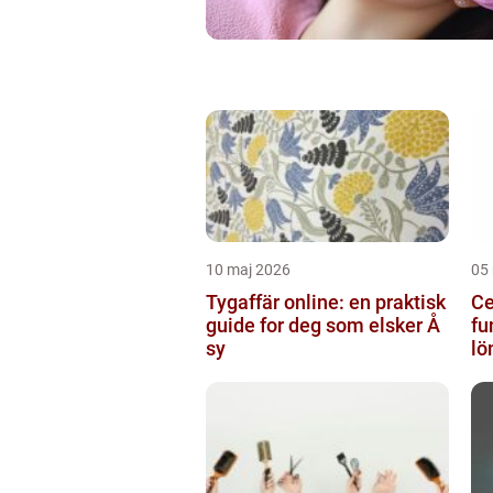
10 maj 2026
05
Tygaffär online: en praktisk
Ce
guide for deg som elsker Å
fu
sy
lö