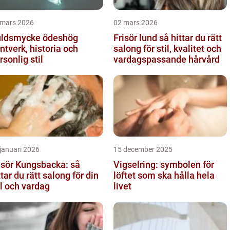
 mars 2026
02 mars 2026
ldsmycke ödeshög
Frisör lund så hittar du rätt
ntverk, historia och
salong för stil, kvalitet och
rsonlig stil
vardagspassande hårvård
januari 2026
15 december 2025
isör Kungsbacka: så
Vigselring: symbolen för
ttar du rätt salong för din
löftet som ska hålla hela
il och vardag
livet