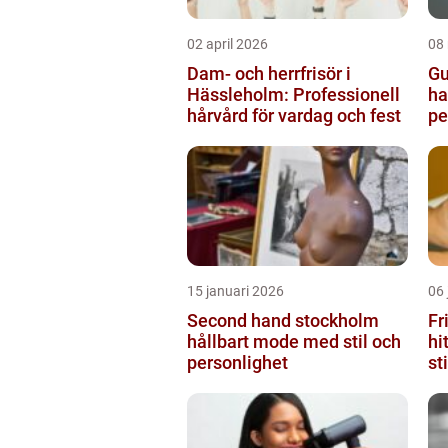
02 april 2026
08
Dam- och herrfrisör i
Gu
Hässleholm: Professionell
ha
hårvård för vardag och fest
pe
15 januari 2026
06 
Second hand stockholm
Fr
hållbart mode med stil och
hi
personlighet
st