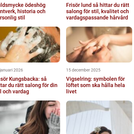
ldsmycke ödeshög
Frisör lund så hittar du rätt
ntverk, historia och
salong för stil, kvalitet och
rsonlig stil
vardagspassande hårvård
januari 2026
15 december 2025
isör Kungsbacka: så
Vigselring: symbolen för
ttar du rätt salong för din
löftet som ska hålla hela
il och vardag
livet