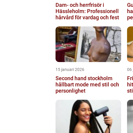
Dam- och herrfrisör i
Gu
Hässleholm: Professionell
ha
hårvård för vardag och fest
pe
15 januari 2026
06 
Second hand stockholm
Fr
hållbart mode med stil och
hi
personlighet
st