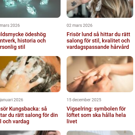
 mars 2026
02 mars 2026
ldsmycke ödeshög
Frisör lund så hittar du rätt
ntverk, historia och
salong för stil, kvalitet och
rsonlig stil
vardagspassande hårvård
januari 2026
15 december 2025
isör Kungsbacka: så
Vigselring: symbolen för
ttar du rätt salong för din
löftet som ska hålla hela
il och vardag
livet