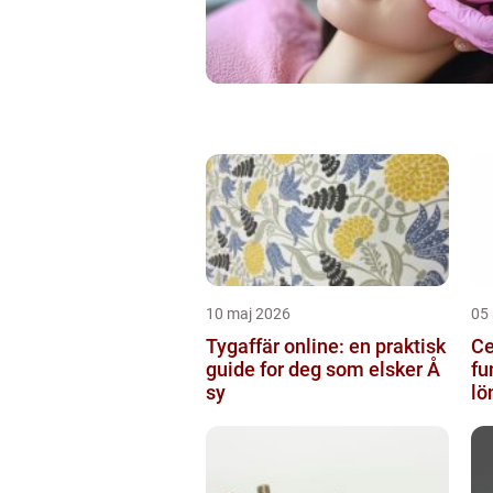
10 maj 2026
05
Tygaffär online: en praktisk
Ce
guide for deg som elsker Å
fu
sy
lö