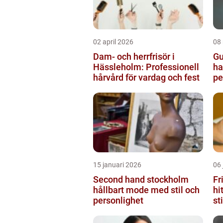
02 april 2026
08
Dam- och herrfrisör i
Gu
Hässleholm: Professionell
ha
hårvård för vardag och fest
pe
15 januari 2026
06 
Second hand stockholm
Fr
hållbart mode med stil och
hi
personlighet
st