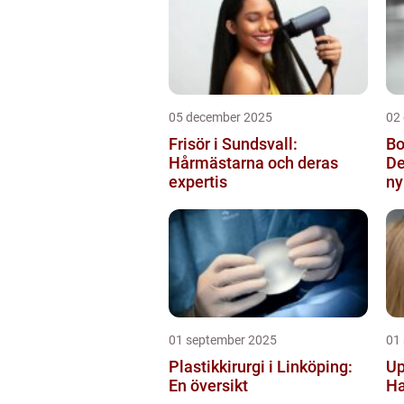
05 december 2025
02
Frisör i Sundsvall:
Bo
Hårmästarna och deras
De
expertis
ny
01 september 2025
01
Plastikkirurgi i Linköping:
Up
En översikt
Ha