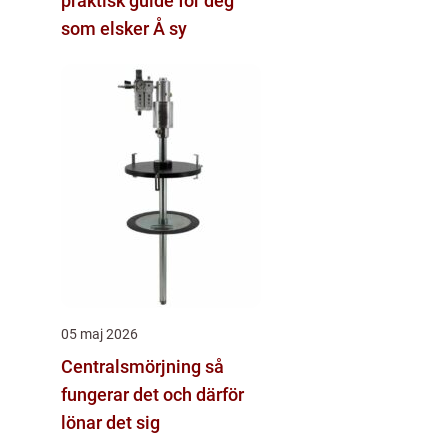
praktisk guide for deg
som elsker Å sy
05 maj 2026
Centralsmörjning så
fungerar det och därför
lönar det sig