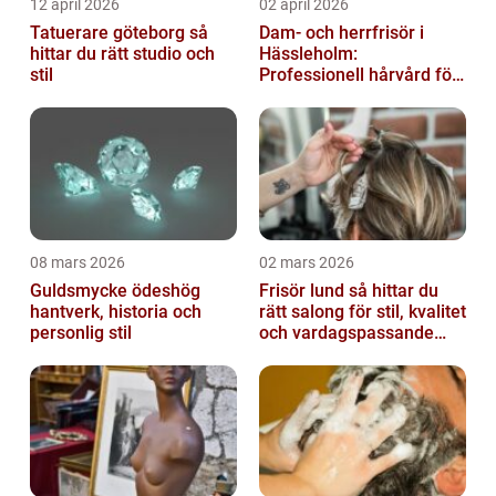
12 april 2026
02 april 2026
Tatuerare göteborg så
Dam- och herrfrisör i
hittar du rätt studio och
Hässleholm:
stil
Professionell hårvård för
vardag och fest
08 mars 2026
02 mars 2026
Guldsmycke ödeshög
Frisör lund så hittar du
hantverk, historia och
rätt salong för stil, kvalitet
personlig stil
och vardagspassande
hårvård