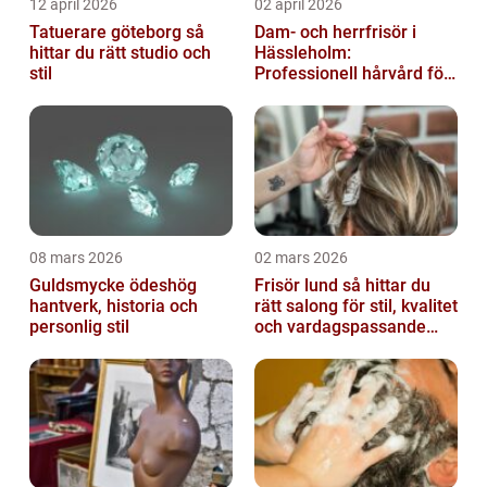
12 april 2026
02 april 2026
Tatuerare göteborg så
Dam- och herrfrisör i
hittar du rätt studio och
Hässleholm:
stil
Professionell hårvård för
vardag och fest
08 mars 2026
02 mars 2026
Guldsmycke ödeshög
Frisör lund så hittar du
hantverk, historia och
rätt salong för stil, kvalitet
personlig stil
och vardagspassande
hårvård