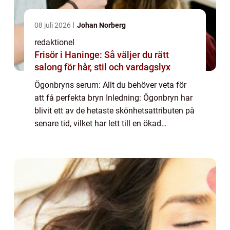
08 juli 2026
Johan Norberg
redaktionel
Frisör i Haninge: Så väljer du rätt
salong för hår, stil och vardagslyx
Ögonbryns serum: Allt du behöver veta för
att få perfekta bryn Inledning: Ögonbryn har
blivit ett av de hetaste skönhetsattributen på
senare tid, vilket har lett till en ökad
efterfrågan på produkter som kan hjälpa till
att förbättra deras utseende o...