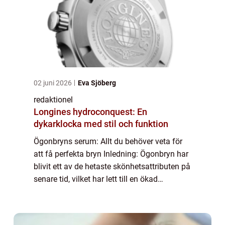
02 juni 2026
Eva Sjöberg
redaktionel
Longines hydroconquest: En
dykarklocka med stil och funktion
Ögonbryns serum: Allt du behöver veta för
att få perfekta bryn Inledning: Ögonbryn har
blivit ett av de hetaste skönhetsattributen på
senare tid, vilket har lett till en ökad
efterfrågan på produkter som kan hjälpa till
att förbättra deras utseende o...