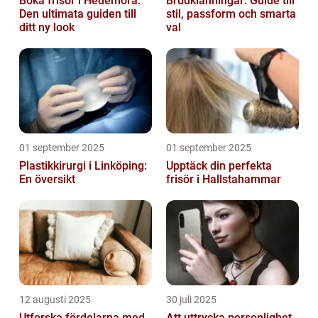
Boka frisör i Hedemora:
Brudklänningar: Guide till
Den ultimata guiden till
stil, passform och smarta
ditt ny look
val
01 september 2025
01 september 2025
Plastikkirurgi i Linköping:
Upptäck din perfekta
En översikt
frisör i Hallstahammar
12 augusti 2025
30 juli 2025
Utforska fördelarna med
Att uttrycka personlighet