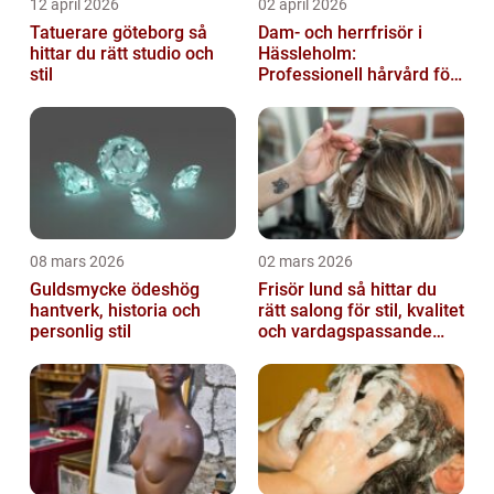
12 april 2026
02 april 2026
Tatuerare göteborg så
Dam- och herrfrisör i
hittar du rätt studio och
Hässleholm:
stil
Professionell hårvård för
vardag och fest
08 mars 2026
02 mars 2026
Guldsmycke ödeshög
Frisör lund så hittar du
hantverk, historia och
rätt salong för stil, kvalitet
personlig stil
och vardagspassande
hårvård