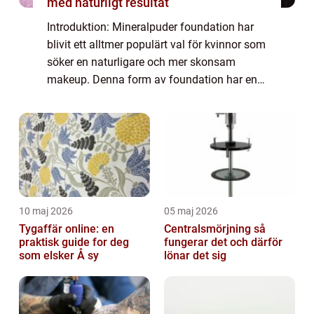
med naturligt resultat
Introduktion: Mineralpuder foundation har
blivit ett alltmer populärt val för kvinnor som
söker en naturligare och mer skonsam
makeup. Denna form av foundation har en
unik sammansättning av mineraler vilket ger
den en rad fördelar gentemot traditione...
10 maj 2026
05 maj 2026
Tygaffär online: en
Centralsmörjning så
praktisk guide for deg
fungerar det och därför
som elsker Å sy
lönar det sig