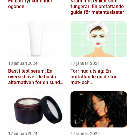
Få bort rynkor under
Kräm mot rynkor som
ögonen
fungerar: En omfattande
guide för matentusiaster
18 januari 2024
17 januari 2024
Bäst i test serum: En
Torr hud utslag: En
översikt över de bästa
omfattande guide för
alternativen för en sund
mat- och
och frisk hud
dryckesentusiaster
17 januari 2024
17 januari 2024