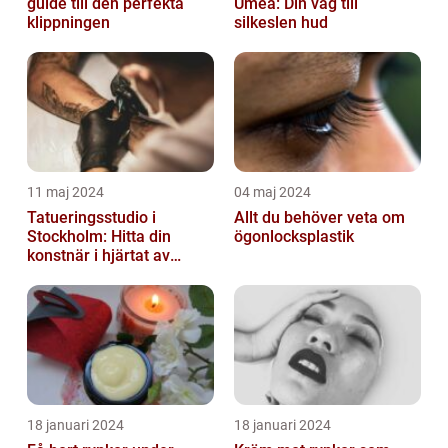
guide till den perfekta
Umeå: Din väg till
klippningen
silkeslen hud
11 maj 2024
04 maj 2024
Tatueringsstudio i
Allt du behöver veta om
Stockholm: Hitta din
ögonlocksplastik
konstnär i hjärtat av
staden
18 januari 2024
18 januari 2024