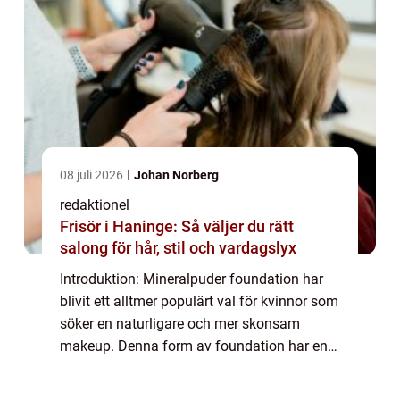
08 juli 2026
Johan Norberg
redaktionel
Frisör i Haninge: Så väljer du rätt
salong för hår, stil och vardagslyx
Introduktion: Mineralpuder foundation har
blivit ett alltmer populärt val för kvinnor som
söker en naturligare och mer skonsam
makeup. Denna form av foundation har en
unik sammansättning av mineraler vilket ger
den en rad fördelar gentemot traditione...