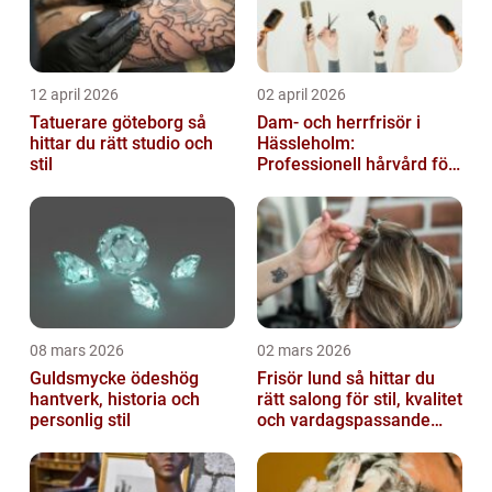
12 april 2026
02 april 2026
Tatuerare göteborg så
Dam- och herrfrisör i
hittar du rätt studio och
Hässleholm:
stil
Professionell hårvård för
vardag och fest
08 mars 2026
02 mars 2026
Guldsmycke ödeshög
Frisör lund så hittar du
hantverk, historia och
rätt salong för stil, kvalitet
personlig stil
och vardagspassande
hårvård