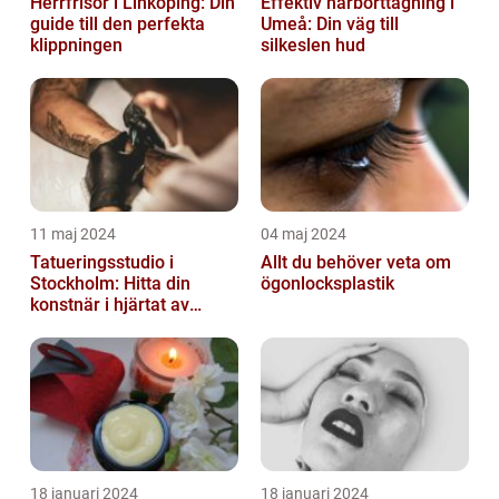
Herrfrisör i Linköping: Din
Effektiv hårborttagning i
guide till den perfekta
Umeå: Din väg till
klippningen
silkeslen hud
11 maj 2024
04 maj 2024
Tatueringsstudio i
Allt du behöver veta om
Stockholm: Hitta din
ögonlocksplastik
konstnär i hjärtat av
staden
18 januari 2024
18 januari 2024