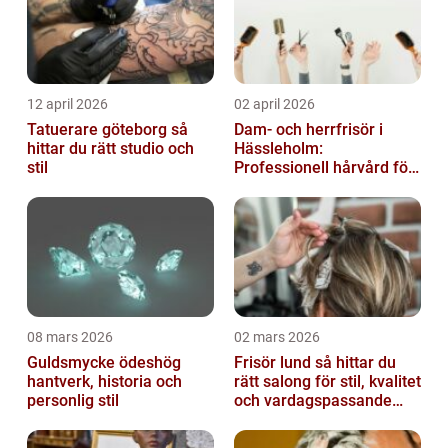
12 april 2026
02 april 2026
Tatuerare göteborg så
Dam- och herrfrisör i
hittar du rätt studio och
Hässleholm:
stil
Professionell hårvård för
vardag och fest
08 mars 2026
02 mars 2026
Guldsmycke ödeshög
Frisör lund så hittar du
hantverk, historia och
rätt salong för stil, kvalitet
personlig stil
och vardagspassande
hårvård