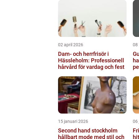
02 april 2026
08
Dam- och herrfrisör i
Gu
Hässleholm: Professionell
ha
hårvård för vardag och fest
pe
15 januari 2026
06 
Second hand stockholm
Fr
hållbart mode med stil och
hi