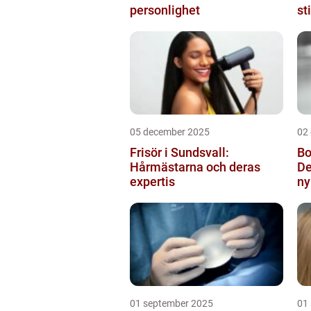
personlighet
st
05 december 2025
02
Frisör i Sundsvall:
Bo
Hårmästarna och deras
De
expertis
ny
01 september 2025
01