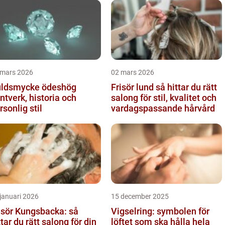
 mars 2026
02 mars 2026
ldsmycke ödeshög
Frisör lund så hittar du rätt
ntverk, historia och
salong för stil, kvalitet och
rsonlig stil
vardagspassande hårvård
januari 2026
15 december 2025
isör Kungsbacka: så
Vigselring: symbolen för
ttar du rätt salong för din
löftet som ska hålla hela