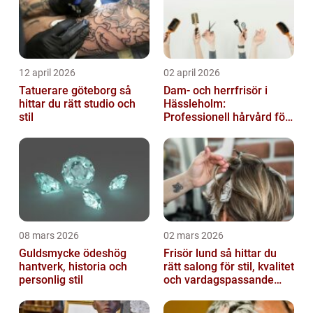
12 april 2026
02 april 2026
Tatuerare göteborg så
Dam- och herrfrisör i
hittar du rätt studio och
Hässleholm:
stil
Professionell hårvård för
vardag och fest
08 mars 2026
02 mars 2026
Guldsmycke ödeshög
Frisör lund så hittar du
hantverk, historia och
rätt salong för stil, kvalitet
personlig stil
och vardagspassande
hårvård