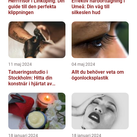
Herrfrisör i Linköping: Din
Effektiv hårborttagning i
guide till den perfekta
Umeå: Din väg till
klippningen
silkeslen hud
11 maj 2024
04 maj 2024
Tatueringsstudio i
Allt du behöver veta om
Stockholm: Hitta din
ögonlocksplastik
konstnär i hjärtat av
staden
18 januari 2024
18 januari 2024