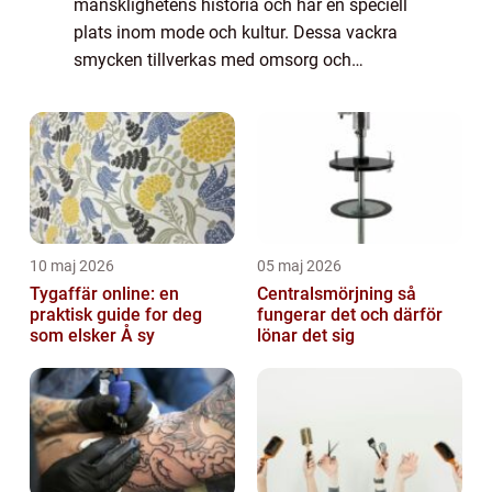
mänsklighetens historia och har en speciell
plats inom mode och kultur. Dessa vackra
smycken tillverkas med omsorg och
precision för att skapa eleganta och unika
designer. I denna artikel kommer vi att
utforska ...
10 maj 2026
05 maj 2026
Tygaffär online: en
Centralsmörjning så
praktisk guide for deg
fungerar det och därför
som elsker Å sy
lönar det sig