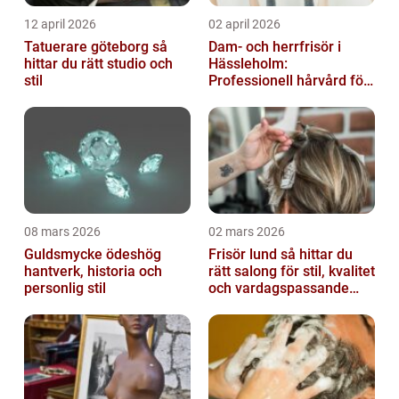
12 april 2026
02 april 2026
Tatuerare göteborg så
Dam- och herrfrisör i
hittar du rätt studio och
Hässleholm:
stil
Professionell hårvård för
vardag och fest
08 mars 2026
02 mars 2026
Guldsmycke ödeshög
Frisör lund så hittar du
hantverk, historia och
rätt salong för stil, kvalitet
personlig stil
och vardagspassande
hårvård