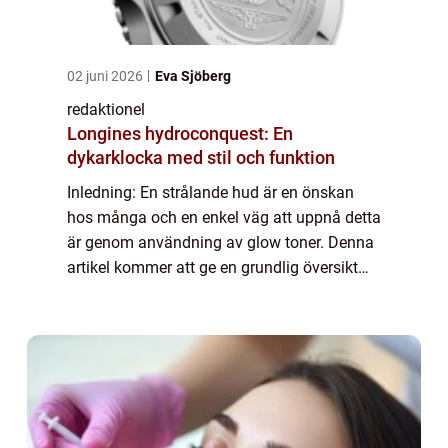
02 juni 2026
Eva Sjöberg
redaktionel
Longines hydroconquest: En
dykarklocka med stil och funktion
Inledning: En strålande hud är en önskan
hos många och en enkel väg att uppnå detta
är genom användning av glow toner. Denna
artikel kommer att ge en grundlig översikt
över vad glow toner är, de olika typerna som
finns tillgängliga, vilka som är popu...