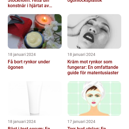
Stockholm: Hitta din
ögonlocksplastik
konstnär i hjärtat av
staden
18 januari 2024
18 januari 2024
Få bort rynkor under
Kräm mot rynkor som
ögonen
fungerar: En omfattande
guide för matentusiaster
18 januari 2024
17 januari 2024
Bäst i test serum: En
Torr hud utslag: En