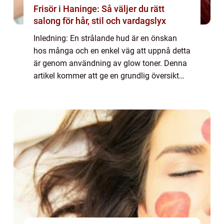
Frisör i Haninge: Så väljer du rätt
salong för hår, stil och vardagslyx
Inledning: En strålande hud är en önskan
hos många och en enkel väg att uppnå detta
är genom användning av glow toner. Denna
artikel kommer att ge en grundlig översikt
över vad glow toner är, de olika typerna som
finns tillgängliga, vilka som är popu...