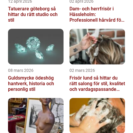
12 april 2026
02 april 2026
Tatuerare göteborg så
Dam- och herrfrisör i
hittar du rätt studio och
Hässleholm:
stil
Professionell hårvård för
vardag och fest
08 mars 2026
02 mars 2026
Guldsmycke ödeshög
Frisör lund så hittar du
hantverk, historia och
rätt salong för stil, kvalitet
personlig stil
och vardagspassande
hårvård