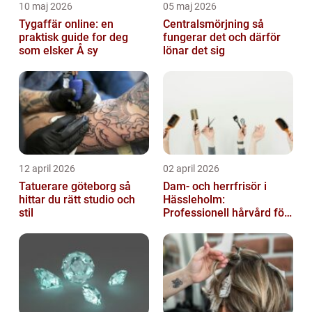
10 maj 2026
05 maj 2026
Tygaffär online: en
Centralsmörjning så
praktisk guide for deg
fungerar det och därför
som elsker Å sy
lönar det sig
12 april 2026
02 april 2026
Tatuerare göteborg så
Dam- och herrfrisör i
hittar du rätt studio och
Hässleholm:
stil
Professionell hårvård för
vardag och fest