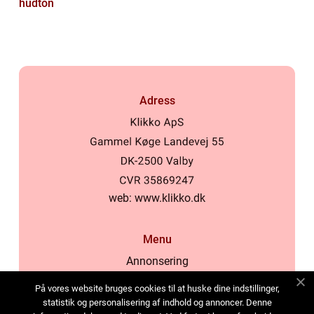
hudton
Adress
web:
www.klikko.dk
Menu
Annonsering
Om oss
På vores website bruges cookies til at huske dine indstillinger,
Cookies
statistik og personalisering af indhold og annoncer. Denne