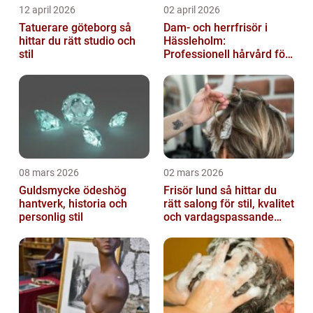
12 april 2026
02 april 2026
Tatuerare göteborg så
Dam- och herrfrisör i
hittar du rätt studio och
Hässleholm:
stil
Professionell hårvård för
vardag och fest
08 mars 2026
02 mars 2026
Guldsmycke ödeshög
Frisör lund så hittar du
hantverk, historia och
rätt salong för stil, kvalitet
personlig stil
och vardagspassande
hårvård