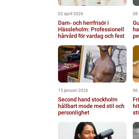
02 april 2026
08
Dam- och herrfrisör i
Gu
Hässleholm: Professionell
ha
hårvård för vardag och fest
pe
15 januari 2026
06 
Second hand stockholm
Fr
hållbart mode med stil och
hi
personlighet
st