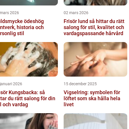
 mars 2026
02 mars 2026
ldsmycke ödeshög
Frisör lund så hittar du rätt
ntverk, historia och
salong för stil, kvalitet och
rsonlig stil
vardagspassande hårvård
januari 2026
15 december 2025
isör Kungsbacka: så
Vigselring: symbolen för
ttar du rätt salong för din
löftet som ska hålla hela
il och vardag
livet