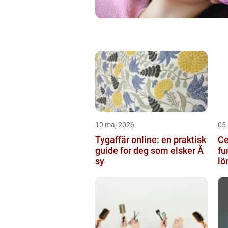
10 maj 2026
05
Tygaffär online: en praktisk
Ce
guide for deg som elsker Å
fu
sy
lö