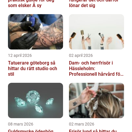
som elsker Å sy
lönar det sig
12 april 2026
02 april 2026
Tatuerare göteborg så
Dam- och herrfrisör i
hittar du rätt studio och
Hässleholm:
stil
Professionell hårvård för
vardag och fest
08 mars 2026
02 mars 2026
Guldsmycke ödeshög
Frisör lund så hittar du