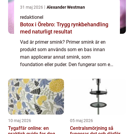
31 maj 2026
Alexander Westman
redaktionel
Botox i Örebro: Trygg rynkbehandling
med naturligt resultat
Vad är primer smink? Primer smink är en
produkt som används som en bas innan
man applicerar annat smink, som
foundation eller puder. Den fungerar som en
grund för att förbereda huden och skapa en
jämn yta för sminket att fästa på. Primern
kan applice...
10 maj 2026
05 maj 2026
Tygaffär online: en
Centralsmörjning så
praktisk guide for deg
fungerar det och därför