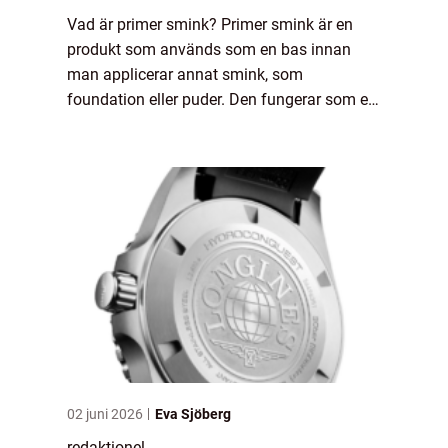
Vad är primer smink? Primer smink är en
produkt som används som en bas innan
man applicerar annat smink, som
foundation eller puder. Den fungerar som en
grund för att förbereda huden och skapa en
jämn yta för sminket att fästa på. Primern
kan applice...
02 juni 2026
Eva Sjöberg
redaktionel