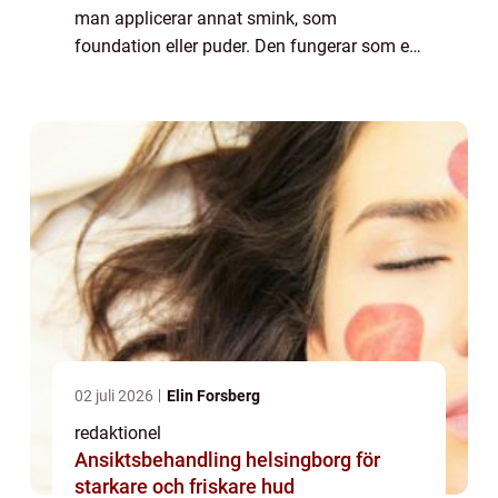
man applicerar annat smink, som
foundation eller puder. Den fungerar som en
grund för att förbereda huden och skapa en
jämn yta för sminket att fästa på. Primern
kan applice...
02 juli 2026
Elin Forsberg
redaktionel
Ansiktsbehandling helsingborg för
starkare och friskare hud