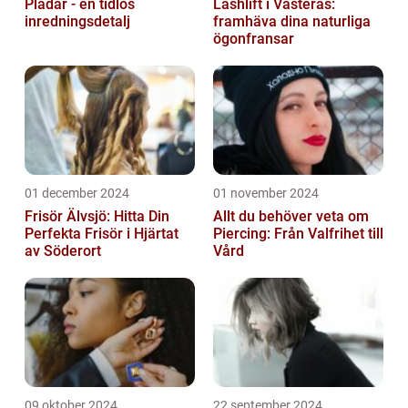
Plädar - en tidlös
Lashlift i Västerås:
inredningsdetalj
framhäva dina naturliga
ögonfransar
01 december 2024
01 november 2024
Frisör Älvsjö: Hitta Din
Allt du behöver veta om
Perfekta Frisör i Hjärtat
Piercing: Från Valfrihet till
av Söderort
Vård
09 oktober 2024
22 september 2024