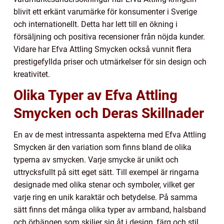
blivit ett erkänt varumärke för konsumenter i Sverige
och internationellt. Detta har lett till en ökning i
försäljning och positiva recensioner från nöjda kunder.
Vidare har Efva Attling Smycken också vunnit flera
prestigefyllda priser och utmärkelser för sin design och
kreativitet.
Olika Typer av Efva Attling
Smycken och Deras Skillnader
En av de mest intressanta aspekterna med Efva Attling
Smycken är den variation som finns bland de olika
typerna av smycken. Varje smycke är unikt och
uttrycksfullt på sitt eget sätt. Till exempel är ringarna
designade med olika stenar och symboler, vilket ger
varje ring en unik karaktär och betydelse. På samma
sätt finns det många olika typer av armband, halsband
och örhängen som skiljer sig åt i design, färg och stil.