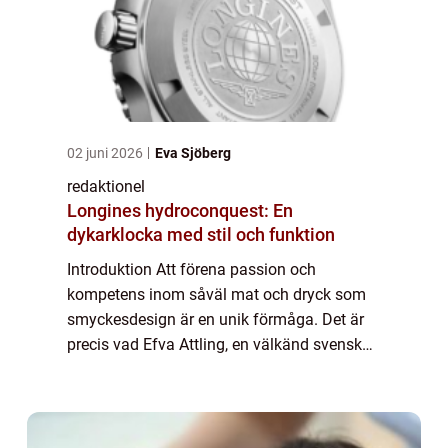
02 juni 2026
Eva Sjöberg
redaktionel
Longines hydroconquest: En
dykarklocka med stil och funktion
Introduktion Att förena passion och
kompetens inom såväl mat och dryck som
smyckesdesign är en unik förmåga. Det är
precis vad Efva Attling, en välkänd svensk
guldsmed och formgivare, har åstadkommit
med sina spektakulära smycken. Efva
Attling Smycke...