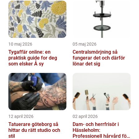
med sina spektakulära smycken. Efva
Attling Smycke...
10 maj 2026
05 maj 2026
Tygaffär online: en
Centralsmörjning så
praktisk guide for deg
fungerar det och därför
som elsker Å sy
lönar det sig
12 april 2026
02 april 2026
Tatuerare göteborg så
Dam- och herrfrisör i
hittar du rätt studio och
Hässleholm:
stil
Professionell hårvård för