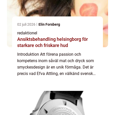
02 juli 2026
Elin Forsberg
redaktionel
Ansiktsbehandling helsingborg för
starkare och friskare hud
Introduktion Att förena passion och
kompetens inom såväl mat och dryck som
smyckesdesign är en unik förmåga. Det är
precis vad Efva Attling, en välkänd svensk
guldsmed och formgivare, har åstadkommit
med sina spektakulära smycken. Efva
Attling Smycke...