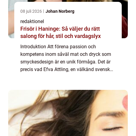
08 juli 2026
Johan Norberg
redaktionel
Frisör i Haninge: Så väljer du rätt
salong för hår, stil och vardagslyx
Introduktion Att förena passion och
kompetens inom såväl mat och dryck som
smyckesdesign är en unik förmåga. Det är
precis vad Efva Attling, en välkänd svensk
guldsmed och formgivare, har åstadkommit
med sina spektakulära smycken. Efva
Attling Smycke...