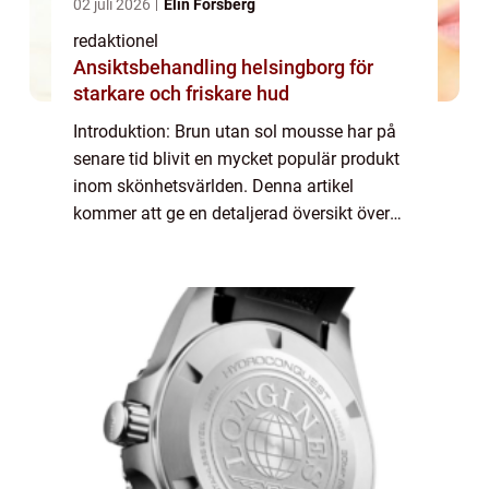
02 juli 2026
Elin Forsberg
redaktionel
Ansiktsbehandling helsingborg för
starkare och friskare hud
Introduktion: Brun utan sol mousse har på
senare tid blivit en mycket populär produkt
inom skönhetsvärlden. Denna artikel
kommer att ge en detaljerad översikt över
brun utan sol mousse samt presentera olika
typer och populära varianter för att hjälpa...