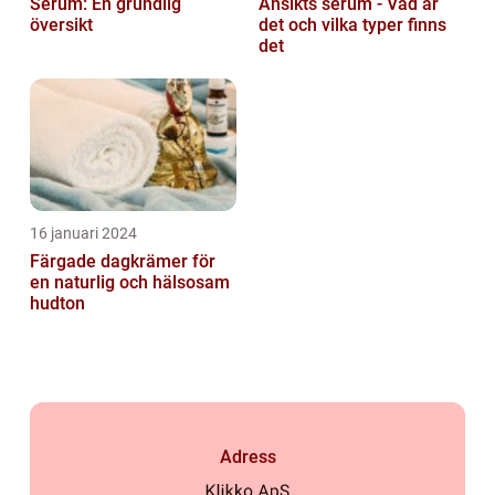
Serum: En grundlig
Ansikts serum - Vad är
översikt
det och vilka typer finns
det
16 januari 2024
Färgade dagkrämer för
en naturlig och hälsosam
hudton
Adress