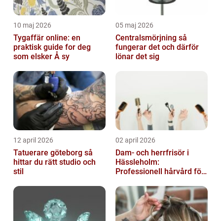
10 maj 2026
05 maj 2026
Tygaffär online: en
Centralsmörjning så
praktisk guide for deg
fungerar det och därför
som elsker Å sy
lönar det sig
12 april 2026
02 april 2026
Tatuerare göteborg så
Dam- och herrfrisör i
hittar du rätt studio och
Hässleholm:
stil
Professionell hårvård för
vardag och fest