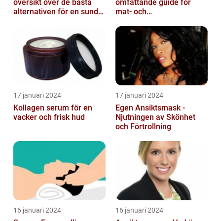
översikt över de bästa
omfattande guide för
alternativen för en sund
mat- och
och frisk hud
dryckesentusiaster
17 januari 2024
17 januari 2024
Kollagen serum för en
Egen Ansiktsmask -
vacker och frisk hud
Njutningen av Skönhet
och Förtrollning
16 januari 2024
16 januari 2024