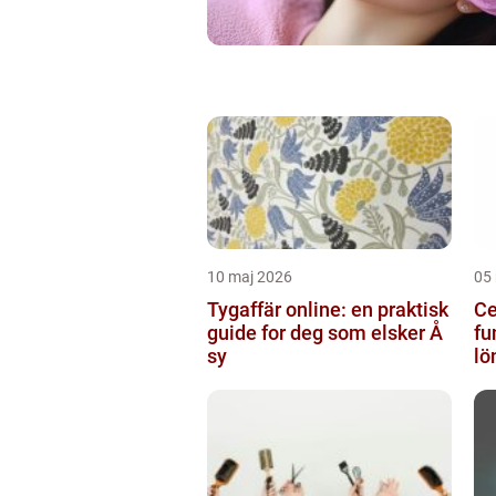
10 maj 2026
05
Tygaffär online: en praktisk
Ce
guide for deg som elsker Å
fu
sy
lö