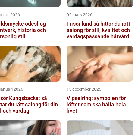
 mars 2026
02 mars 2026
ldsmycke ödeshög
Frisör lund så hittar du rätt
ntverk, historia och
salong för stil, kvalitet och
rsonlig stil
vardagspassande hårvård
januari 2026
15 december 2025
isör Kungsbacka: så
Vigselring: symbolen för
ttar du rätt salong för din
löftet som ska hålla hela
il och vardag
livet