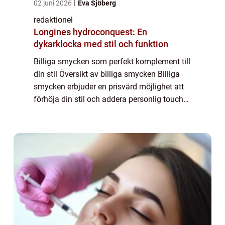
02 juni 2026
Eva Sjöberg
redaktionel
Longines hydroconquest: En
dykarklocka med stil och funktion
Billiga smycken som perfekt komplement till
din stil Översikt av billiga smycken Billiga
smycken erbjuder en prisvärd möjlighet att
förhöja din stil och addera personlig touch
till din outfit. Med en överflöd av
valmöjligheter och olika typer att väl...