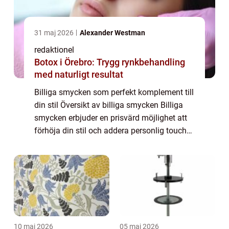
31 maj 2026
Alexander Westman
redaktionel
Botox i Örebro: Trygg rynkbehandling
med naturligt resultat
Billiga smycken som perfekt komplement till
din stil Översikt av billiga smycken Billiga
smycken erbjuder en prisvärd möjlighet att
förhöja din stil och addera personlig touch
till din outfit. Med en överflöd av
valmöjligheter och olika typer att väl...
10 maj 2026
05 maj 2026