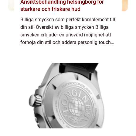
Ansiktsbehandling helsingborg för
starkare och friskare hud
Billiga smycken som perfekt komplement till
din stil Översikt av billiga smycken Billiga
smycken erbjuder en prisvärd möjlighet att
förhöja din stil och addera personlig touch
till din outfit. Med en överflöd av
valmöjligheter och olika typer att väl...