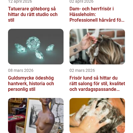
12 april 2026
02 april 2026
Tatuerare göteborg så
Dam- och herrfrisör i
hittar du rätt studio och
Hässleholm:
stil
Professionell hårvård för
vardag och fest
08 mars 2026
02 mars 2026
Guldsmycke ödeshög
Frisör lund så hittar du
hantverk, historia och
rätt salong för stil, kvalitet
personlig stil
och vardagspassande
hårvård