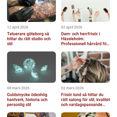
12 april 2026
02 april 2026
Tatuerare göteborg så
Dam- och herrfrisör i
hittar du rätt studio och
Hässleholm:
stil
Professionell hårvård för
vardag och fest
08 mars 2026
02 mars 2026
Guldsmycke ödeshög
Frisör lund så hittar du
hantverk, historia och
rätt salong för stil, kvalitet
personlig stil
och vardagspassande
hårvård