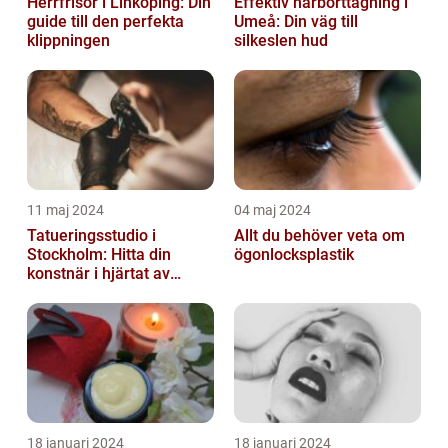
Herrfrisör i Linköping: Din
Effektiv hårborttagning i
guide till den perfekta
Umeå: Din väg till
klippningen
silkeslen hud
11 maj 2024
04 maj 2024
Tatueringsstudio i
Allt du behöver veta om
Stockholm: Hitta din
ögonlocksplastik
konstnär i hjärtat av
staden
18 januari 2024
18 januari 2024