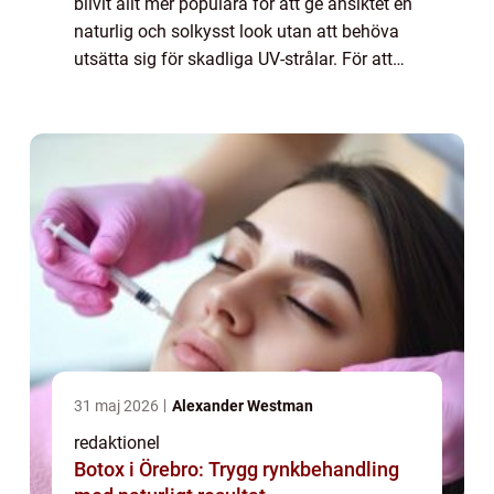
blivit allt mer populära för att ge ansiktet en
naturlig och solkysst look utan att behöva
utsätta sig för skadliga UV-strålar. För att
hjälpa dig hitta den bästa brun utan sol-
produkten för ditt ansikte, kom...
31 maj 2026
Alexander Westman
redaktionel
Botox i Örebro: Trygg rynkbehandling