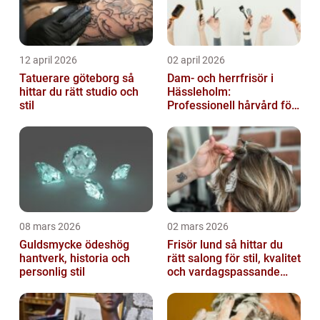
12 april 2026
02 april 2026
Tatuerare göteborg så
Dam- och herrfrisör i
hittar du rätt studio och
Hässleholm:
stil
Professionell hårvård för
vardag och fest
08 mars 2026
02 mars 2026
Guldsmycke ödeshög
Frisör lund så hittar du
hantverk, historia och
rätt salong för stil, kvalitet
personlig stil
och vardagspassande
hårvård