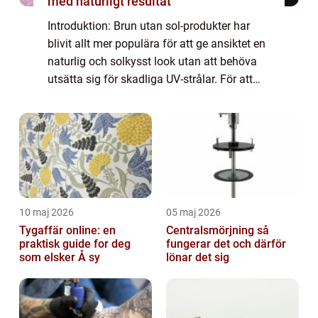
med naturligt resultat
Introduktion: Brun utan sol-produkter har
blivit allt mer populära för att ge ansiktet en
naturlig och solkysst look utan att behöva
utsätta sig för skadliga UV-strålar. För att
hjälpa dig hitta den bästa brun utan sol-
produkten för ditt ansikte, kom...
10 maj 2026
05 maj 2026
Tygaffär online: en
Centralsmörjning så
praktisk guide for deg
fungerar det och därför
som elsker Å sy
lönar det sig