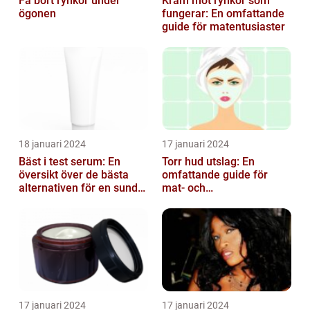
Få bort rynkor under
Kräm mot rynkor som
ögonen
fungerar: En omfattande
guide för matentusiaster
18 januari 2024
17 januari 2024
Bäst i test serum: En
Torr hud utslag: En
översikt över de bästa
omfattande guide för
alternativen för en sund
mat- och
och frisk hud
dryckesentusiaster
17 januari 2024
17 januari 2024